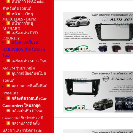
หน้ากาก I-PAD mini
สำหรับติดรถยนต์
หน้ากากวิทยุ
MERCEDES - BENZ
หน้ากากวิทยุ
ALPHARD
เครื่องเล่น DVD
PRIORITY
หลังคาแครี่บอย
CARRYBOY สำหรับรถรุ่น
ใหม่
เครื่องเล่น MP3 / วิทยุ
AM,FM รุ่นประหยัด
อุปกรณ์ป้องกันขโมย
รถยนต์
ผลงานการติดตั้งฟิลม์
กรองแสง
กล้องติดรถยนต์ (Car
Camcorder) ใหม่ล่าสุด
กล้องบันทึก HP car
Camcorder รับประกัน 2 ปี
ผลงานการติดตั้ง
หลังคาและฝาปิดกระบะ