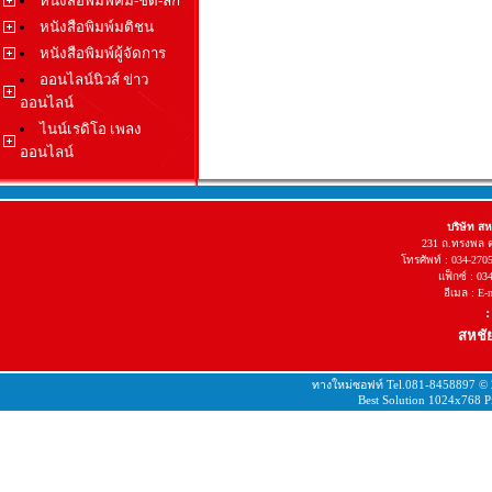
หนังสือพิมพ์คม-ชัด-ลึก
หนังสือพิมพ์มติชน
หนังสือพิมพ์ผู้จัดการ
ออนไลน์นิวส์ ข่าว
ออนไลน์
ไนน์เรดิโอ เพลง
ออนไลน์
บริษัท ส
231 ถ.ทรงพล 
โทรศัพท์ : 034-270
แฟ็กซ์ : 03
อีเมล : E
:
สหชัย
ทางใหม่ซอฟท์ Tel.081-8458897 ©
Best Solution 1024x768 Pi