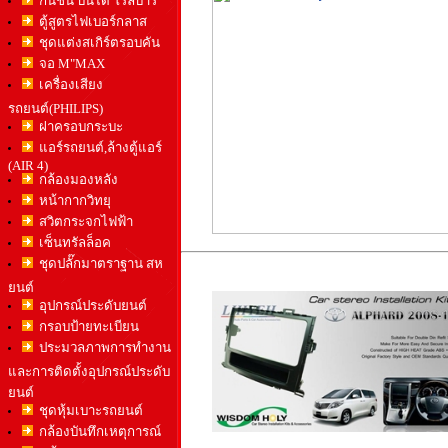
กันชน บันได โรล์บาร์
ตู้สูตรไฟเบอร์กลาส
ชุดแต่งสเกิร์ตรอบคัน
จอ M"MAX
เครื่องเสียง
รถยนต์(PHILIPS)
ฝาครอบกระบะ
แอร์รถยนต์,ล้างตู้แอร์
(AIR 4)
กล้องมองหลัง
หน้ากากวิทยุ
สวิตกระจกไฟฟ้า
เซ็นทรัลล็อค
ชุดปลั๊กมาตราฐาน สห
ยนต์
อุปกรณ์ประดับยนต์
กรอบป้ายทะเบียน
ประมวลภาพการทำงาน
และการติดตั้งอุปกรณ์ประดับ
ยนต์
ชุดหุ้มเบาะรถยนต์
กล้องบันทึกเหตุการณ์