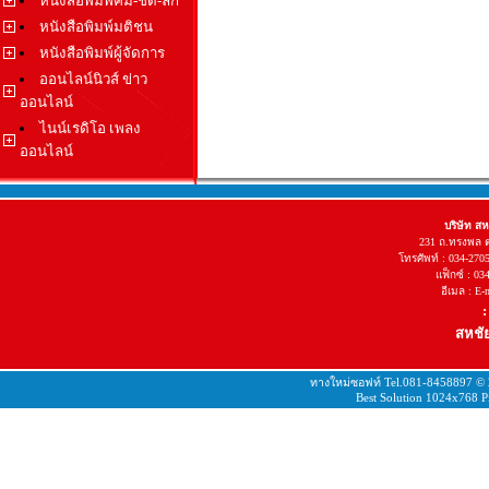
หนังสือพิมพ์คม-ชัด-ลึก
หนังสือพิมพ์มติชน
หนังสือพิมพ์ผู้จัดการ
ออนไลน์นิวส์ ข่าว
ออนไลน์
ไนน์เรดิโอ เพลง
ออนไลน์
บริษัท ส
231 ถ.ทรงพล 
โทรศัพท์ : 034-270
แฟ็กซ์ : 03
อีเมล : E
:
สหชัย
ทางใหม่ซอฟท์ Tel.081-8458897 ©
Best Solution 1024x768 Pi