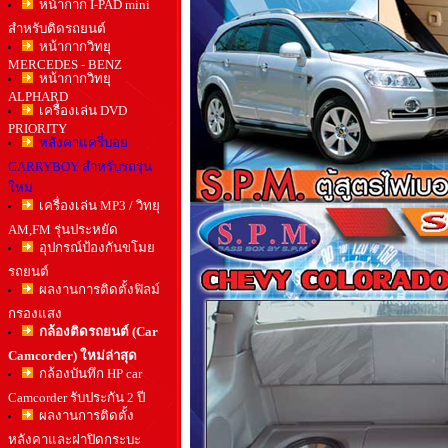
หน้ากาก I-PAD mini
สำหรับติดรถยนต์
หน้ากากวิทยุ
MERCEDES - BENZ
หน้ากากวิทยุ
ALPHARD
เครื่องเล่น DVD
PRIORITY
หลังคาแครี่บอย
CARRYBOY สำหรับรถรุ่น
ใหม่
เครื่องเล่น MP3 / วิทยุ
AM,FM รุ่นประหยัด
อุปกรณ์ป้องกันขโมย
รถยนต์
ผลงานการติดตั้งฟิลม์
กรองแสง
กล้องติดรถยนต์ (Car
Camcorder) ใหม่ล่าสุด
กล้องบันทึก HP car
Camcorder รับประกัน 2 ปี
ผลงานการติดตั้ง
หลังคาและฝาปิดกระบะ