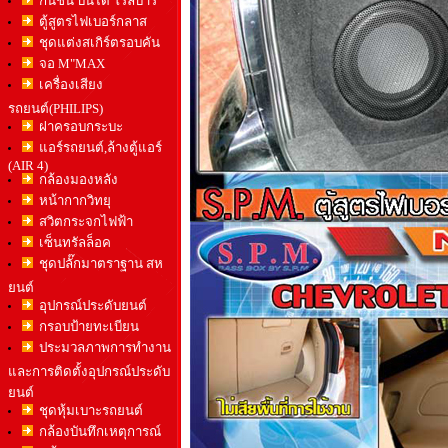
กันชน บันได โรล์บาร์
ตู้สูตรไฟเบอร์กลาส
ชุดแต่งสเกิร์ตรอบคัน
จอ M"MAX
เครื่องเสียง
รถยนต์(PHILIPS)
ฝาครอบกระบะ
แอร์รถยนต์,ล้างตู้แอร์
(AIR 4)
กล้องมองหลัง
หน้ากากวิทยุ
สวิตกระจกไฟฟ้า
เซ็นทรัลล็อค
ชุดปลั๊กมาตราฐาน สห
ยนต์
อุปกรณ์ประดับยนต์
กรอบป้ายทะเบียน
ประมวลภาพการทำงาน
และการติดตั้งอุปกรณ์ประดับ
ยนต์
ชุดหุ้มเบาะรถยนต์
กล้องบันทึกเหตุการณ์