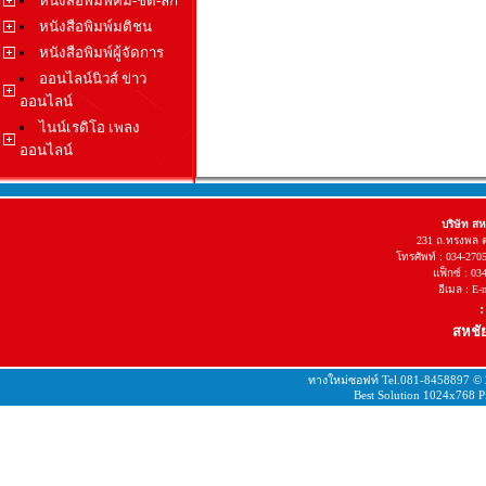
หนังสือพิมพ์คม-ชัด-ลึก
หนังสือพิมพ์มติชน
หนังสือพิมพ์ผู้จัดการ
ออนไลน์นิวส์ ข่าว
ออนไลน์
ไนน์เรดิโอ เพลง
ออนไลน์
บริษัท ส
231 ถ.ทรงพล 
โทรศัพท์ : 034-270
แฟ็กซ์ : 03
อีเมล : E
:
สหชัย
ทางใหม่ซอฟท์ Tel.081-8458897 ©
Best Solution 1024x768 Pi