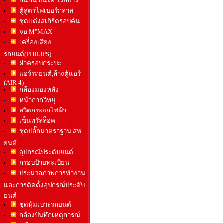
กันชน บันได โรล์บาร์
ตู้สูตรไฟเบอร์กลาส
ชุดแต่งสเกิร์ตรอบคัน
จอ M"MAX
เครื่องเสียง
รถยนต์(PHILIPS)
ฝาครอบกระบะ
แอร์รถยนต์,ล้างตู้แอร์
(AIR 4)
กล้องมองหลัง
หน้ากากวิทยุ
สวิตกระจกไฟฟ้า
เซ็นทรัลล็อค
ชุดปลั๊กมาตราฐาน สห
ยนต์
อุปกรณ์ประดับยนต์
กรอบป้ายทะเบียน
ประมวลภาพการทำงาน
และการติดตั้งอุปกรณ์ประดับ
ยนต์
ชุดหุ้มเบาะรถยนต์
กล้องบันทึกเหตุการณ์