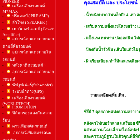
PIONEER
คุณสมบัติ และ ประโยชน์
เครื่องเสียงรถยนต์
M*MAX
- น้ำหนักเบากว่าเหล็กถึง 4 เท่
ปรีแอมป์ ( PRE AMP)
ลำโพง ( SPEAKER )
- เสริมความแข็งแรงโครงสร้าง แ
เพาว์เวอร์แอมป์ ( Power
Amplifier)
- แข็งแรง ทนทาน ปลอดสนิม ไม่
อุปกรณ์ตกแต่งภายนอก
ตามยี่ห้อรถยนต์
- ป้องกันน้ำรั่วซึม (เส้นใยแก้วไม
อุปกรณ์ตกแต่งภายใน
รถยนต์
- ผิวเรียบเนียน ทำให้ลดแรงเส
หลังคาติดรถยนต์
อุปกรณ์ตกแต่งภายนอก
รถยนต์
ซัฟวูฟเฟอร์(Subwoofer)
ระบบนำทาง(GPS)
รายละเอียดเพิ่มเติม :
เครื่องเสียงรถยนต์
(WORLDTECH)
PROMOTION
ซีรี่ย์ 7 ดุลยภาพแห่งความสง่างา
ฟิล์มกรองแสงกันความ
ร้อน
หลังคาไฟเบอร์กลาส แครี่บอย ซีรีย
ดาวเทียมติดรถยนต์
ผสานความโฉบเฉี่ยวสไตล์สปอร์
อุปกรณ์เพิ่มสมรรถนะ
และความภูมิฐานในตัวคุณพิถีพ
ช่วงล่าง