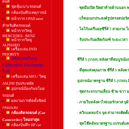
ยนต์
ชุดหุ้มเบาะรถยนต์
- ชุดมือเปิด-ปิดฝาท้ายด้านนอก
กล้องบันทึกเหตุการณ์
- แร็คอเนกประสงค์รูปทรงสปอร์ต
หน้ากาก I-PAD mini
สำหรับติดรถยนต์
- โลโก้แครี่บอยซีรี่ส์ 7 สวยงาม โ
หน้ากากวิทยุ
MERCEDES - BENZ
- รับประกันผลิตภัณฑ์ ระยะเวลา 1 ป
หน้ากากวิทยุ
ALPHARD
เครื่องเล่น DVD
---------------------------------------------
PRIORITY
หลังคาแครี่บอย
ซีรีส์ 5 (S560) หลังคาที่สมบูรณ
CARRYBOY สำหรับรถรุ่น
- ที่สุดแห่งคุณภาพ ซีรี่ส์ 5 หล
ใหม่
เครื่องเล่น MP3 / วิทยุ
อุปกรณ์มาตรฐาน ซีรีส์ 5 (S560) อื
AM,FM รุ่นประหยัด
อุปกรณ์ป้องกันขโมย
- ชุดกระจกบานเลื่อน ซ้าย-ขว
รถยนต์
ผลงานการติดตั้งฟิลม์
- ภายในหลังคาไฟเบอร์กลาส บุผ้า 
กรองแสง
กล้องติดรถยนต์ (Car
- ควิกแคลมป์ 6 จุด สามารถติดตั้
Camcorder) ใหม่ล่าสุด
- ชุดโช๊คอัพมาตรฐาน แบรนด์แคร
กล้องบันทึก HP car