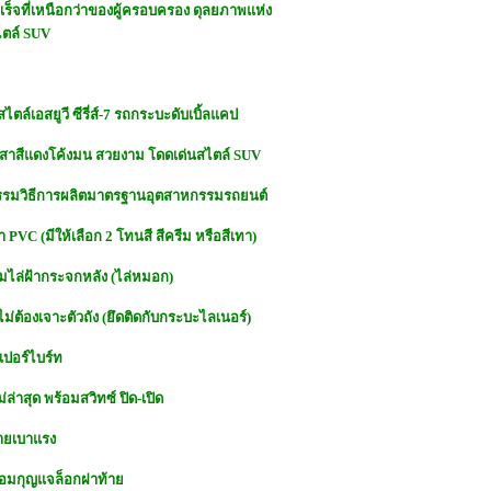
ำเร็จที่เหนือกว่าของผู้ครอบครอง ดุลยภาพแห่ง
ไตล์ SUV
ตล์เอสยูวี ซีรี่ส์-7 รถกระบะดับเบิ้ลแคป
 เสาสีแดงโค้งมน สวยงาม โดดเด่นสไตล์ SUV
กรรมวิธีการผลิตมาตรฐานอุตสาหกรรมรถยนต์
PVC (มีให้เลือก 2 โทนสี สีครีม หรือสีเทา)
อมไล่ฝ้ากระจกหลัง (ไล่หมอก)
ไม่ต้องเจาะตัวถัง (ยึดติดกับกระบะไลเนอร์)
เปอร์ไบร์ท
ล่าสุด พร้อมสวิทซ์ ปิด-เปิด
่ายเบาแรง
ร้อมกุญแจล็อกฝาท้าย