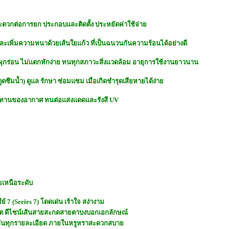
า สะดวกต่อการยก ประกอบและติดตั้ง ประหยัดค่าใช้จ่าย
ละเพิ่มความหนาด้วยเส้นใยแก้ว ที่เป็นฉนวนกันความร้อนได้อย่างดี
ผุกร่อน ไม่แตกหักง่าย ทนทุกสภาวะสิ่งแวดล้อม อายุการใช้งานยาวนาน
่ดูดซึมน้ำ) ดูแล รักษา ซ่อมแซม เมื่อเกิดชำรุดเสียหายได้ง่าย
ียดทานของอากาศ ทนต่อแสงแดดและรังสี UV
มเหนือระดับ
์ 7 (Series 7) โดดเด่น เร้าใจ สง่างาม
ต ดีไซน์เส้นสายสะกดสายตาบงบอกเอกลักษณ์
ิถันทุกรายละเอียด ภายในหรูหราสะดวกสบาย