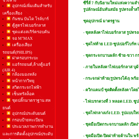
ซีรี่ส์ 7 กับนิยามใหม่แห่งความส
อุปกรณ์เพิ่มเติมสำหรับ
รูปลักษณ์อันทันสมัย รูปทรงล้ำส
เครื่องเสียง
กันชน บันได โรล์บาร์
ชุดอุปกรณ์ มาตรฐาน
ตู้สูตรไฟเบอร์กลาส
ชุดแต่งสเกิร์ตรอบคัน
- ชุดหลังคาไฟเบอร์กลาส รูปทรงสไ
จอ M"MAX
- ชุดไฟท้าย LED ซูปเปอร์ไบร์ท
เครื่องเสียง
รถยนต์(PHILIPS)
- ชุดกระจกบานผลัก ซ้าย-ขวา 
ฝาครอบกระบะ
แอร์รถยนต์,ล้างตู้แอร์
- ภายในหลังคาไฟเบอร์กลาส บุผ้า 
(AIR 4)
กล้องมองหลัง
- กระจกฝาท้าย(รูปทรงโค้ง) พร้
หน้ากากวิทยุ
สวิตกระจกไฟฟ้า
- ควิกแคมป์ ชุดติดตั้งหลังคาโดย
เซ็นทรัลล็อค
ชุดปลั๊กมาตราฐาน สห
- ไฟเบรกดวงที่ 3 หลอด LED. ซูป
ยนต์
- ชุดไฟกลางเก๋ง LED. รูปแบบใหม่
อุปกรณ์ประดับยนต์
กรอบป้ายทะเบียน
- ชุดมือเปิดกระจกบานผลัก เปิดง
ประมวลภาพการทำงาน
และการติดตั้งอุปกรณ์ประดับ
- ชุดมือเปิด-ปิดฝาท้ายด้านใน พ