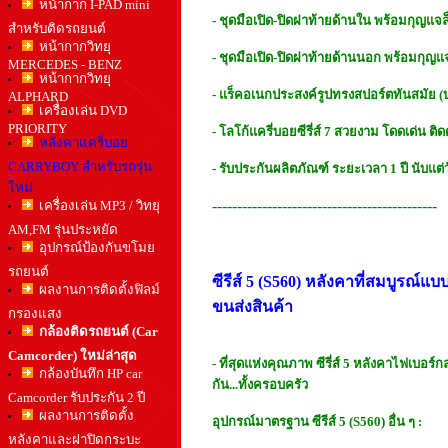
หน้ากาก I-PAD mini
- ชุดมือเปิด-ปิดฝาท้ายด้านใน พร้อมกุญแจ
สำหรับติดรถยนต์
หน้ากากวิทยุ
- ชุดมือเปิด-ปิดฝาท้ายด้านนอก พร้อมกุญ
MERCEDES - BENZ
หน้ากากวิทยุ
- แร็คอเนกประสงค์รูปทรงสปอร์ตทันสมัย (
ALPHARD
เครื่องเล่น DVD
PRIORITY
- โลโก้แครี่บอยซีรี่ส์ 7 สวยงาม โดดเด่น ติด
หลังคาแครี่บอย
CARRYBOY สำหรับรถรุ่น
- รับประกันผลิตภัณฑ์ ระยะเวลา 1 ปี นับแต่วั
ใหม่
---------------------------------------------
เครื่องเล่น MP3 / วิทยุ
AM,FM รุ่นประหยัด
อุปกรณ์ป้องกันขโมย
รถยนต์
ซีรีส์ 5 (S560) หลังคาที่สมบูรณ์แ
ผลงานการติดตั้งฟิลม์
ขนส่งสินค้า
กรองแสง
กล้องติดรถยนต์ (Car
Camcorder) ใหม่ล่าสุด
- ที่สุดแห่งคุณภาพ ซีรี่ส์ 5 หลังคาไฟเบอ
กล้องบันทึก HP car
กัน...ทั้งครอบครัว
Camcorder รับประกัน 2 ปี
ผลงานการติดตั้ง
อุปกรณ์มาตรฐาน ซีรีส์ 5 (S560) อื่น ๆ :
หลังคาและฝาปิดกระบะ