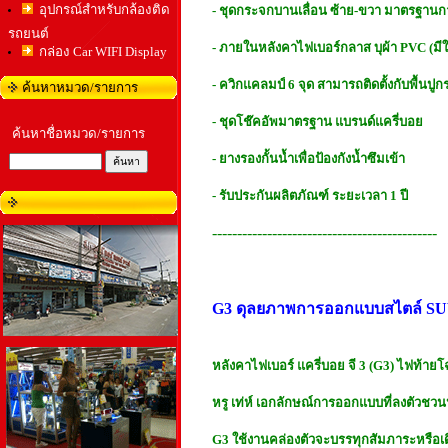
อุปกรณ์สำหรับกล้องติด
- ชุดกระจกบานเลื่อน ซ้าย-ขวา มาตรฐาน
รถยนต์
- ภายในหลังคาไฟเบอร์กลาส บุผ้า PVC (มีให้
กล่อง Car WIFI Display
- ควิกแคลมป์ 6 จุด สามารถติดตั้งกับพื้นป
ค้นหาหมวด/รายการ
- ชุดโช๊คอัพมาตรฐาน แบรนด์แครี่บอย
ค้นหาชื่อหมวด/รายการ
- ยางรองกั้นน้ำเพื่อป้องกังน้ำซึมเข้า
- รับประกันผลิตภัณฑ์ ระยะเวลา 1 ปี
---------------------------------------------
G3 ดุลยภาพการออกแบบสไตล์ S
หลังคาไฟเบอร์ แครี่บอย จี 3 (G3) ไฟท้ายโ
หรู เท่ห์ เอกลักษณ์การออกแบบที่ลงตัวช
G3 ใช้งานคล่องตัวจะบรรทุกสัมภาระหรือเดิ