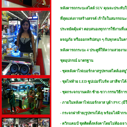
หลังคารถกระบะสไตล์ SUV คุณจะประทับใจ
ที่สุดแห่งการสร้างสรรค์ เร้าใจในสมรรถน
ประหยัดคุ้มค่า ตอบสนองทุกการใช้งานที่แตกต
ผจญภัย หรือออกทริปสนุก ๆ กับทุกคนในคร
หลังคารถกระบะ 4 ประตูที่ให้ความสวยงา
ชุดอุปกรณ์ มาตรฐาน
- ชุดหลังคาไฟเบอร์กลาสรูปทรงสไตล์เอสยูว
- ชุดไฟท้าย LED ซูปเปอร์ไบร์ท เสาสีชาโ
- ชุดกระจกบานผลัก ซ้าย-ขวา กรรมวิธีก
- ภายในหลังคาไฟเบอร์กลาส บุผ้า PVC (มีให้
- กระจกฝาท้าย(รูปทรงโค้ง) พร้อมไล่ฝ้ากร
- ควิกแคมป์ ชุดติดตั้งหลังคาโดยไม่ต้องเจา