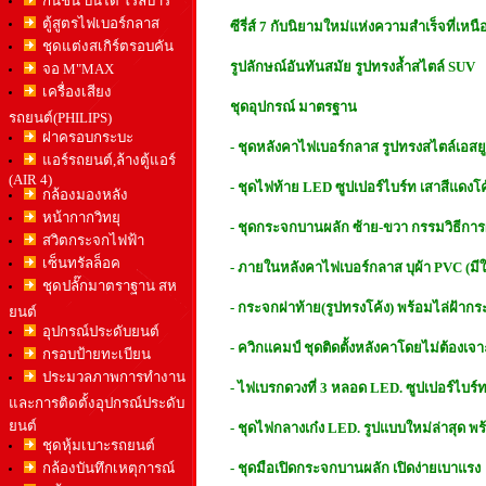
กันชน บันได โรล์บาร์
ตู้สูตรไฟเบอร์กลาส
ซีรี่ส์ 7 กับนิยามใหม่แห่งความสำเร็จที่เ
ชุดแต่งสเกิร์ตรอบคัน
รูปลักษณ์อันทันสมัย รูปทรงล้ำสไตล์ SUV
จอ M"MAX
เครื่องเสียง
ชุดอุปกรณ์ มาตรฐาน
รถยนต์(PHILIPS)
ฝาครอบกระบะ
- ชุดหลังคาไฟเบอร์กลาส รูปทรงสไตล์เอสยูวี
แอร์รถยนต์,ล้างตู้แอร์
(AIR 4)
- ชุดไฟท้าย LED ซูปเปอร์ไบร์ท เสาสีแดง
กล้องมองหลัง
หน้ากากวิทยุ
- ชุดกระจกบานผลัก ซ้าย-ขวา กรรมวิธีก
สวิตกระจกไฟฟ้า
เซ็นทรัลล็อค
- ภายในหลังคาไฟเบอร์กลาส บุผ้า PVC (มีให้
ชุดปลั๊กมาตราฐาน สห
- กระจกฝาท้าย(รูปทรงโค้ง) พร้อมไล่ฝ้ากร
ยนต์
อุปกรณ์ประดับยนต์
- ควิกแคมป์ ชุดติดตั้งหลังคาโดยไม่ต้องเจา
กรอบป้ายทะเบียน
ประมวลภาพการทำงาน
- ไฟเบรกดวงที่ 3 หลอด LED. ซูปเปอร์ไบร์
และการติดตั้งอุปกรณ์ประดับ
ยนต์
- ชุดไฟกลางเก๋ง LED. รูปแบบใหม่ล่าสุด พร้
ชุดหุ้มเบาะรถยนต์
กล้องบันทึกเหตุการณ์
- ชุดมือเปิดกระจกบานผลัก เปิดง่ายเบาแรง