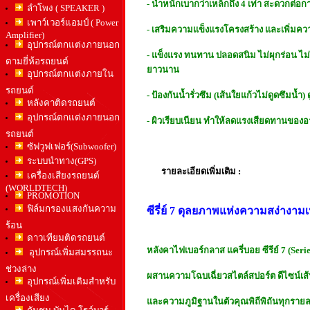
- น้ำหนักเบากว่าเหล็กถึง 4 เท่า สะดวกต่อ
ลำโพง ( SPEAKER )
เพาว์เวอร์แอมป์ ( Power
- เสริมความแข็งแรงโครงสร้าง และเพิ่มคว
Amplifier)
อุปกรณ์ตกแต่งภายนอก
- แข็งแรง ทนทาน ปลอดสนิม ไม่ผุกร่อน ไม
ตามยี่ห้อรถยนต์
ยาวนาน
อุปกรณ์ตกแต่งภายใน
รถยนต์
- ป้องกันน้ำรั่วซึม (เส้นใยแก้วไม่ดูดซึมน้ำ
หลังคาติดรถยนต์
อุปกรณ์ตกแต่งภายนอก
- ผิวเรียบเนียน ทำให้ลดแรงเสียดทานของ
รถยนต์
ซัฟวูฟเฟอร์(Subwoofer)
ระบบนำทาง(GPS)
รายละเอียดเพิ่มเติม :
เครื่องเสียงรถยนต์
(WORLDTECH)
PROMOTION
ฟิล์มกรองแสงกันความ
ซีรี่ย์ 7 ดุลยภาพแห่งความสง่างาม
ร้อน
ดาวเทียมติดรถยนต์
หลังคาไฟเบอร์กลาส แครี่บอย ซีรีย์ 7 (Serie
อุปกรณ์เพิ่มสมรรถนะ
ช่วงล่าง
ผสานความโฉบเฉี่ยวสไตล์สปอร์ต ดีไซน์
อุปกรณ์เพิ่มเติมสำหรับ
เครื่องเสียง
และความภูมิฐานในตัวคุณพิถีพิถันทุกรา