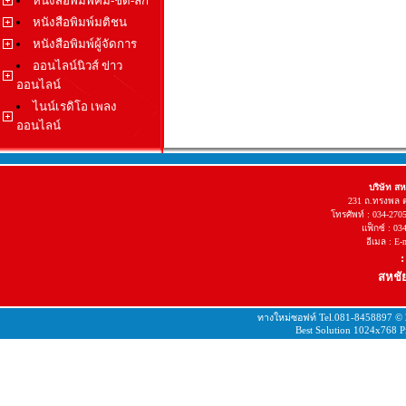
หนังสือพิมพ์คม-ชัด-ลึก
หนังสือพิมพ์มติชน
หนังสือพิมพ์ผู้จัดการ
ออนไลน์นิวส์ ข่าว
ออนไลน์
ไนน์เรดิโอ เพลง
ออนไลน์
บริษัท ส
231 ถ.ทรงพล 
โทรศัพท์ : 034-270
แฟ็กซ์ : 03
อีเมล : E
:
สหชัย
ทางใหม่ซอฟท์ Tel.081-8458897 ©
Best Solution 1024x768 Pi